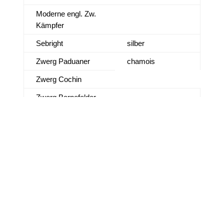
Moderne engl. Zw.
Kämpfer
Sebright
silber
Zwerg Paduaner
chamois
Zwerg Cochin
Zwerg Barnefelder
Zwerg Brakel
gold
Zwergseidenhühner
weiß
Zwerg Phönix
weiß
Zwerg Wyandotten