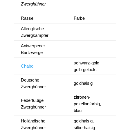
Zwerghühner
Rasse
Farbe
Altenglische
Zwergkämpfer
Antwerpener
Bartzwerge
schwarz-gold ,
Chabo
gelb-gelockt
Deutsche
goldhalsig
Zwerghühner
zitronen-
Federfüßige
pozellanfarbig,
Zwerghühner
blau
Holländische
goldhalsig,
Zwerghühner
silberhalsig